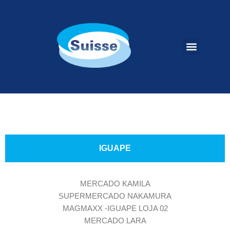
LEITE SUISSE
FALE CONOSCO
IGUAPE
MERCADO KAMILA
SUPERMERCADO NAKAMURA
MAGMAXX -IGUAPE LOJA 02
MERCADO LARA